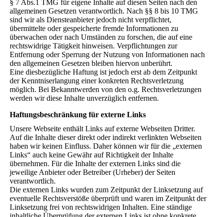
§ 7 Abs.1 TMG für eigene Inhalte auf diesen Seiten nach den
allgemeinen Gesetzen verantwortlich. Nach §§ 8 bis 10 TMG
sind wir als Diensteanbieter jedoch nicht verpflichtet,
übermittelte oder gespeicherte fremde Informationen zu
überwachen oder nach Umständen zu forschen, die auf eine
rechtswidrige Tätigkeit hinweisen. Verpflichtungen zur
Entfernung oder Sperrung der Nutzung von Informationen nach
den allgemeinen Gesetzen bleiben hiervon unberührt.
Eine diesbezügliche Haftung ist jedoch erst ab dem Zeitpunkt
der Kenntniserlangung einer konkreten Rechtsverletzung
möglich. Bei Bekanntwerden von den o.g. Rechtsverletzungen
werden wir diese Inhalte unverzüglich entfernen.
Haftungsbeschränkung für externe Links
Unsere Webseite enthält Links auf externe Webseiten Dritter.
Auf die Inhalte dieser direkt oder indirekt verlinkten Webseiten
haben wir keinen Einfluss. Daher können wir für die „externen
Links“ auch keine Gewähr auf Richtigkeit der Inhalte
übernehmen. Für die Inhalte der externen Links sind die
jeweilige Anbieter oder Betreiber (Urheber) der Seiten
verantwortlich.
Die externen Links wurden zum Zeitpunkt der Linksetzung auf
eventuelle Rechtsverstöße überprüft und waren im Zeitpunkt der
Linksetzung frei von rechtswidrigen Inhalten. Eine ständige
inhaltliche Überprüfung der externen Links ist ohne konkrete